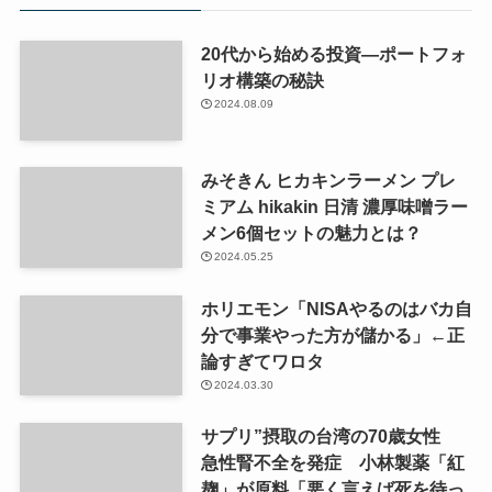
20代から始める投資—ポートフォ
リオ構築の秘訣
2024.08.09
みそきん ヒカキンラーメン プレ
ミアム hikakin 日清 濃厚味噌ラー
メン6個セットの魅力とは？
2024.05.25
ホリエモン「NISAやるのはバカ自
分で事業やった方が儲かる」←正
論すぎてワロタ
2024.03.30
サプリ”摂取の台湾の70歳女性
急性腎不全を発症 小林製薬「紅
麹」が原料「悪く言えば死を待っ