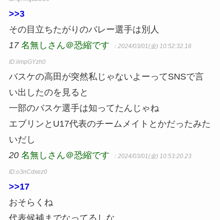
>>3
その目立ちたがりのバレー選手は別人
17
名無しさん＠恐縮です
：2024/03/01(金) 10:52:32.16
ID:iimpGYzh0
バスケの高田が突然私じゃないよーってSNSで言
い出したのを見ると
一部のバスケ選手は知ってたんじゃね
エブリンとU17代表のチームメイトとかだったみた
いだし
20
名無しさん＠恐縮です
：2024/03/01(金) 10:53:20.23
ID:o3nCdxez0
>>17
おそらくね
代表候補までなってるしな