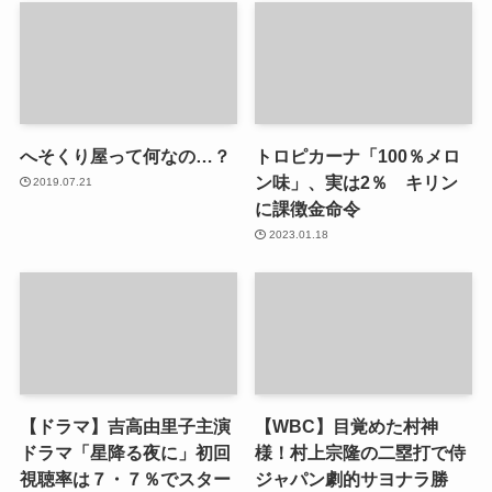
へそくり屋って何なの…？
トロピカーナ「100％メロ
ン味」、実は2％ キリン
2019.07.21
に課徴金命令
2023.01.18
【ドラマ】吉高由里子主演
【WBC】目覚めた村神
ドラマ「星降る夜に」初回
様！村上宗隆の二塁打で侍
視聴率は７・７％でスター
ジャパン劇的サヨナラ勝