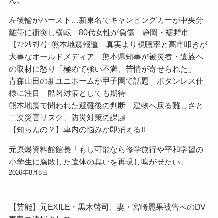
左後輪がバースト…新東名でキャンピングカーが中央分
離帯に衝突し横転 80代女性が負傷 静岡・裾野市
【ﾌｧﾝｻﾏﾘｨ】熊本地震報道 真実より視聴率と高市叩きが
大事なオールドメディア 熊本県知事が被災者・遺族へ
の取材に怒り「極めて強い不満、苦情が寄せられた」
青森山田の新ユニホームが甲子園で話題 ボタンレス仕
様に注目 酷暑対策としても期待
熊本地震で問われた避難後の判断 建物へ戻る難しさと
二次災害リスク、防災対策の課題
【知らんの？】車内の悩みが即消える‼
元原爆資料館館長「もし可能なら修学旅行や平和学習の
小学生に腐敗した遺体の臭いを再現し嗅がせたい」
2026年8月8日
【芸能】元EXILE・黒木啓司、妻・宮崎麗果被告へのDV