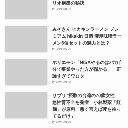
リオ構築の秘訣
2024.08.09
みそきん ヒカキンラーメン プレ
ミアム hikakin 日清 濃厚味噌ラー
メン6個セットの魅力とは？
2024.05.25
ホリエモン「NISAやるのはバカ自
分で事業やった方が儲かる」←正
論すぎてワロタ
2024.03.30
サプリ”摂取の台湾の70歳女性
急性腎不全を発症 小林製薬「紅
麹」が原料「悪く言えば死を待っ
てるだけ」
2024.03.29