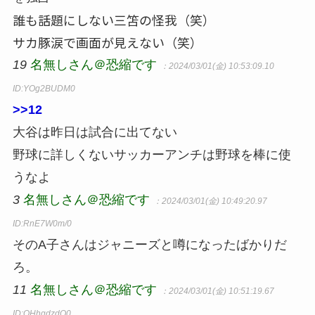
誰も話題にしない三笘の怪我（笑）
サカ豚涙で画面が見えない（笑）
19
名無しさん＠恐縮です
：2024/03/01(金) 10:53:09.10
ID:YOg2BUDM0
>>12
大谷は昨日は試合に出てない
野球に詳しくないサッカーアンチは野球を棒に使
うなよ
3
名無しさん＠恐縮です
：2024/03/01(金) 10:49:20.97
ID:RnE7W0m/0
そのA子さんはジャニーズと噂になったばかりだ
ろ。
11
名無しさん＠恐縮です
：2024/03/01(金) 10:51:19.67
ID:QHhgdzdO0