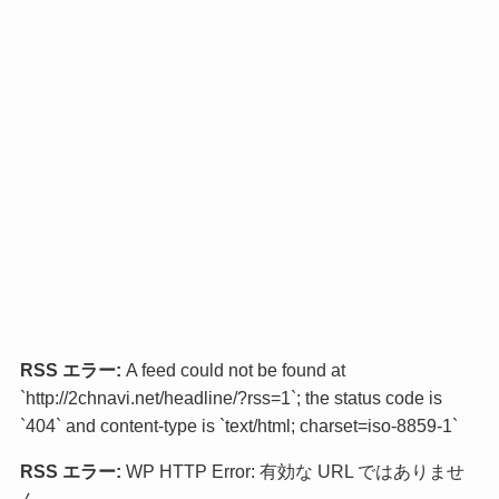
RSS エラー:
A feed could not be found at
`http://2chnavi.net/headline/?rss=1`; the status code is
`404` and content-type is `text/html; charset=iso-8859-1`
RSS エラー:
WP HTTP Error: 有効な URL ではありませ
ん。