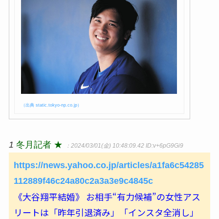
（出典 static.tokyo-np.co.jp）
1
冬月記者 ★
：2024/03/01(金) 10:48:09.42
ID:v+6pG9Gi9
https://news.yahoo.co.jp/articles/a1fa6c54285
112889f46c24a80c2a3a3e9c4845c
《大谷翔平結婚》 お相手“有力候補”の女性アス
リートは「昨年引退済み」「インスタ全消し」