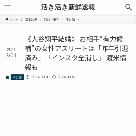
活き活き新鮮速報
ホーム
過去記事
雑記・趣味
未分類
《大谷翔平結婚》 お相手“有力候
補”の女性アスリートは「昨年引退
2024
3/01
済み」「インスタ全消し」 渡米情
報も
2024.03.01
2024.03.01
未分類