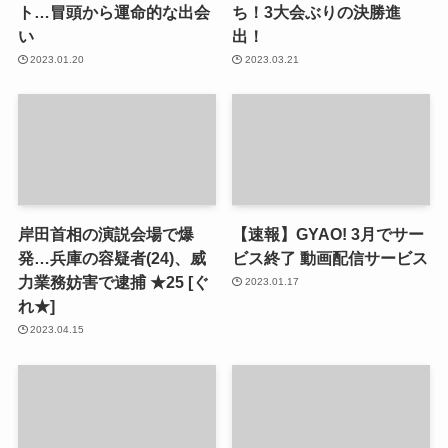
ト…冒頭から運命的な出会
ち！3大会ぶりの決勝進
い
出！
2023.01.20
2023.03.21
岸田首相の演説会場で爆
【速報】GYAO! 3月でサー
発…兵庫の容疑者(24)、威
ビス終了 動画配信サービス
力業務妨害で逮捕 ★25 [ぐ
2023.01.17
れ★]
2023.04.15