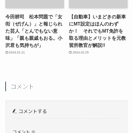
今田耕司 松本問題で「女
【自動車】いまどきの新車
衒（ぜげん）」と報じられ
にMT設定はほんのわず
た芸人「とんでもない意
か！ それでもMT免許を
味」「親も親戚もおる。小
取る理由とメリットを元教
沢君も気持ちが」
習所教官が解説!!
2024.01.21
2024.02.25
コメント
コメントする
コメント
※