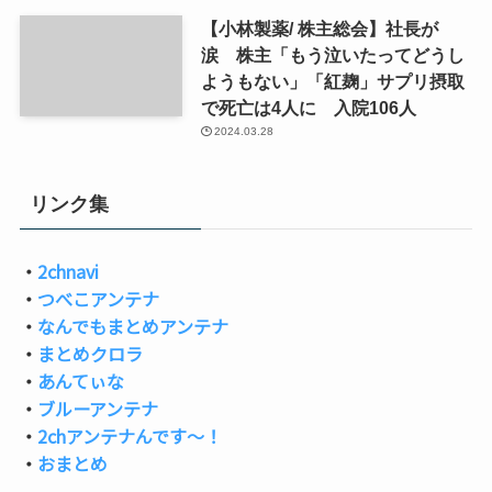
【小林製薬/ 株主総会】社長が
涙 株主「もう泣いたってどうし
ようもない」「紅麹」サプリ摂取
で死亡は4人に 入院106人
2024.03.28
リンク集
・
2chnavi
・
つべこアンテナ
・
なんでもまとめアンテナ
・
まとめクロラ
・
あんてぃな
・
ブルーアンテナ
・
2chアンテナんです～！
・
おまとめ