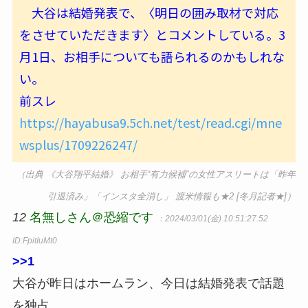
大谷は結婚発表で、〈明日の囲み取材で対応
をさせていただきます〉とコメントしている。3
月1日、お相手についても語られるのかもしれな
い。
前スレ
https://hayabusa9.5ch.net/test/read.cgi/mne
wsplus/1709226247/
（出典 《大谷翔平結婚》 お相手“有力候補”の女性アスリートは「昨年
引退済み」「インスタ全消し」 渡米情報も★2 [冬月記者★]）
12
名無しさん＠恐縮です
：2024/03/01(金) 10:51:27.52
ID:FpitIuMt0
>>1
大谷が昨日はホームラン、今日は結婚発表で話題
を独占