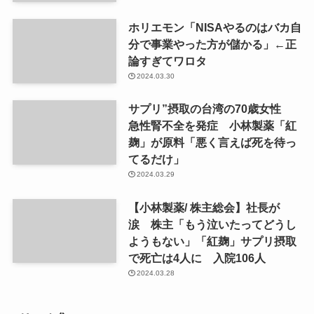
ホリエモン「NISAやるのはバカ自
分で事業やった方が儲かる」←正
論すぎてワロタ
2024.03.30
サプリ”摂取の台湾の70歳女性
急性腎不全を発症 小林製薬「紅
麹」が原料「悪く言えば死を待っ
てるだけ」
2024.03.29
【小林製薬/ 株主総会】社長が
涙 株主「もう泣いたってどうし
ようもない」「紅麹」サプリ摂取
で死亡は4人に 入院106人
2024.03.28